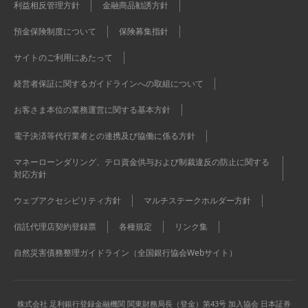
利益相反管理方針
金融商品勧誘方針
預金保険制度について
保険募集指針
サイトのご利用にあたって
経営者保証に関するガイドラインへの取組について
お客さま本位の業務運営に関する基本方針
電子決済等代行業者との連携及び協働に係る方針
マネーローンダリング、テロ資金供与および制裁違反の防止に関する
対応方針
ウェブアクセシビリティ方針
マルチステークホルダー方針
信託代理店契約登録票
各種規定
リンク集
自然災害債務整理ガイドライン（全国銀行協会Webサイト）
株式会社 足利銀行
登録金融機関 関東財務局長（登金）第43号 加入協会 日本証券