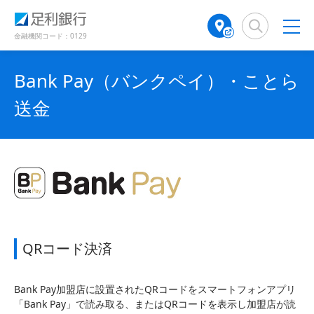
（
（
検
A
で
別
別
索
T
開
ウ
ウ
窓
M
金融機関コード：0129
き
ィ
ィ
店
ン
ン
ま
舗
ド
ド
す
Bank Pay（バンクペイ）・ことら
検
ウ
ウ
）
で
で
索
送金
開
開
（
き
き
別
ま
ま
ウ
す
す
ィ
）
）
ン
ド
ウ
で
開
き
QRコード決済
ま
す
）
Bank Pay加盟店に設置されたQRコードをスマートフォンアプリ
「Bank Pay」で読み取る、またはQRコードを表示し加盟店が読