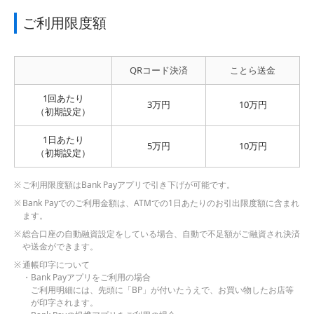
ご利用限度額
QRコード決済
ことら送金
1回あたり
3万円
10万円
（初期設定）
1日あたり
5万円
10万円
（初期設定）
ご利用限度額はBank Payアプリで引き下げが可能です。
Bank Payでのご利用金額は、ATMでの1日あたりのお引出限度額に含まれ
ます。
総合口座の自動融資設定をしている場合、自動で不足額がご融資され決済
や送金ができます。
通帳印字について
Bank Payアプリをご利用の場合
ご利用明細には、先頭に「BP」が付いたうえで、お買い物したお店等
が印字されます。