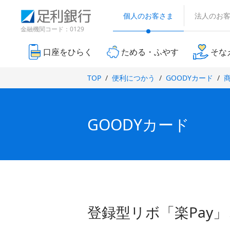
（
検
（
（
で
別
索
個人のお客さま
法人のお
別
別
ウ
開
窓
ウ
ウ
金融機関コード：0129
ィ
き
ィ
ィ
ン
ン
ン
ま
ド
口座をひらく
ためる・ふやす
そな
ド
ド
ウ
す
で
ウ
ウ
）
TOP
便利につかう
GOODYカード
開
で
で
き
開
開
ま
き
き
す
ま
ま
）
GOODYカード
す
す
）
）
登録型リボ「楽Pay