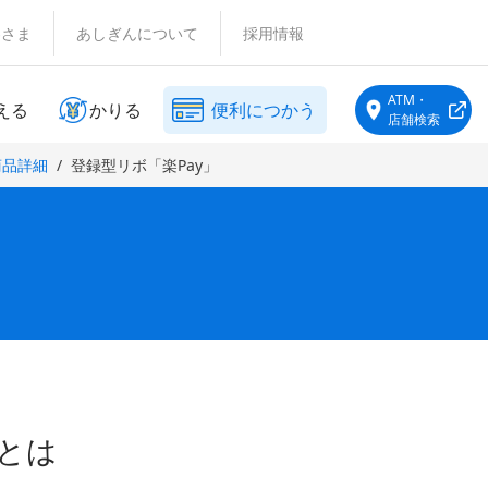
客さま
あしぎんについて
採用情報
ATM・
える
かりる
便利につかう
店舗検索
商品詳細
登録型リボ「楽Pay」
」とは