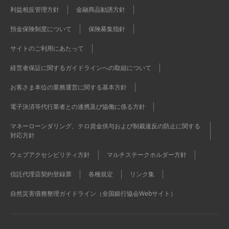
利益相反管理方針
金融商品勧誘方針
預金保険制度について
保険募集指針
サイトのご利用にあたって
経営者保証に関するガイドラインへの取組について
お客さま本位の業務運営に関する基本方針
電子決済等代行業者との連携及び協働に係る方針
マネーローンダリング、テロ資金供与および制裁違反の防止に関する
対応方針
ウェブアクセシビリティ方針
マルチステークホルダー方針
信託代理店契約登録票
各種規定
リンク集
自然災害債務整理ガイドライン（全国銀行協会Webサイト）