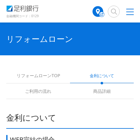
（
（
検
A
で
で
別
別
索
T
ウ
ウ
開
窓
M
金融機関コード：0129
開
ィ
ィ
き
店
ン
ン
き
舗
ま
ド
ド
検
ま
リフォームローン
ウ
ウ
す
で
で
索
）
す
開
開
（
き
き
）
別
ま
ま
ウ
す
す
ィ
）
）
ン
リフォームローンTOP
金利について
ド
ウ
ご利用の流れ
商品詳細
で
開
き
ま
金利について
す
）
WEB完結の場合