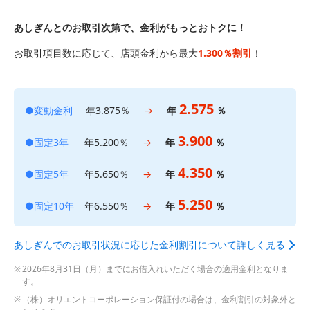
あしぎんとのお取引次第で、金利がもっとおトクに！
お取引項目数に応じて、店頭金利から最大
1.300％割引
！
2.575
●変動金利
年3.875％
→
年
％
3.900
●固定3年
年5.200％
→
年
％
4.350
●固定5年
年5.650％
→
年
％
5.250
●固定10年
年6.550％
→
年
％
あしぎんでのお取引状況に応じた金利割引について詳しく見る
2026年8月31日（月）までにお借入れいただく場合の適用金利となりま
す。
（株）オリエントコーポレーション保証付の場合は、金利割引の対象外と