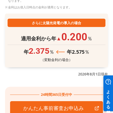
なります。
金利はお借入日時点の金利が適用となります。
さらに太陽光発電の導入の場合
0.200
適用金利から年
％
▲
2.375
年
％
年
2.575
％
（変動金利の場合）
2026年8月1日現在
24時間365日受付中
かんたん事前審査お申込み