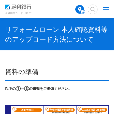
（
（
検
A
別
別
索
T
ウ
ウ
窓
M
金融機関コード：0129
ィ
ィ
店
ン
ン
舗
ド
ド
リフォームローン 本人確認資料等
検
ウ
ウ
で
で
索
のアップロード方法について
開
開
（
き
き
別
ま
ま
ウ
す
す
ィ
）
）
ン
ド
資料の準備
ウ
で
開
き
以下の①～③の書類をご準備ください。
ま
す
）