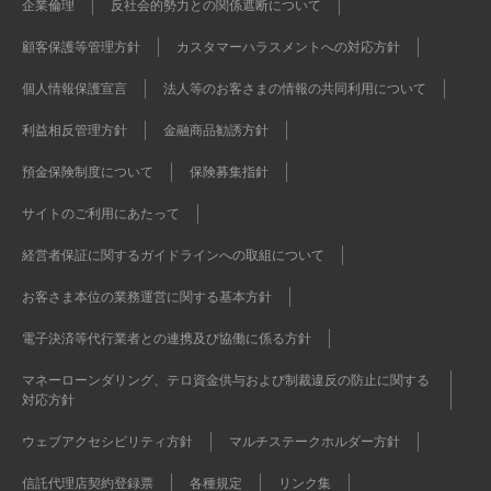
企業倫理
反社会的勢力との関係遮断について
顧客保護等管理方針
カスタマーハラスメントへの対応方針
個人情報保護宣言
法人等のお客さまの情報の共同利用について
利益相反管理方針
金融商品勧誘方針
預金保険制度について
保険募集指針
サイトのご利用にあたって
経営者保証に関するガイドラインへの取組について
お客さま本位の業務運営に関する基本方針
電子決済等代行業者との連携及び協働に係る方針
マネーローンダリング、テロ資金供与および制裁違反の防止に関する
対応方針
ウェブアクセシビリティ方針
マルチステークホルダー方針
信託代理店契約登録票
各種規定
リンク集