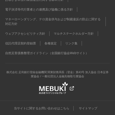
電子決済等代行業者との連携及び協働に係る方針
マネーローンダリング、テロ資金供与および制裁違反の防止に関する
対応方針
ウェブアクセシビリティ方針
マルチステークホルダー方針
信託代理店契約登録票
各種規定
リンク集
自然災害債務整理ガイドライン（全国銀行協会Webサイト）
株式会社 足利銀行
登録金融機関 関東財務局長（登金）第43号 加入協会 日本証券
業協会 / 一般社団法人金融先物取引業協会
当サイトに関するお問い合わせはこちら
サイトマップ