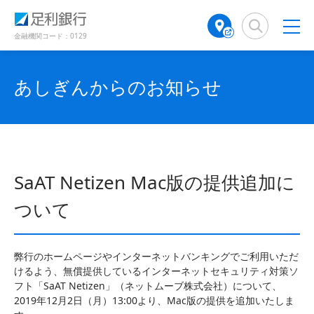
（
（
検
A
別
別
索
T
ウ
ウ
窓
M
金融機関コード：0129
ィ
ィ
店
ン
ン
舗
ド
ド
検
あしぎんからのお知らせ
ウ
ウ
で
で
索
開
開
（
き
き
別
ま
ま
ウ
す
す
ィ
）
）
ン
SaAT Netizen Mac版の提供追加に
ド
ウ
ついて
で
開
き
弊行のホームページやインターネットバンキングでご利用いただ
ま
けるよう、無償提供しているインターネットセキュリティ対策ソ
す
フト「SaAT Netizen」（ネットムーブ株式会社）について、
）
2019年12月2日（月）13:00より、Mac版の提供を追加いたしま